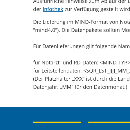
Ausführliche Hinweise zum Ablauf der D
der
Infothek
zur Verfügung gestellt wird
Die Lieferung im MIND-Format von Nota
"mind4.0"). Die Datenpakete sollten M
Für Datenlieferungen gilt folgende Na
für Notarzt- und RD-Daten: <MIND-TYP>
für Leitstellendaten: <SQR_LST_JJJJ_MM_
(Der Platzhalter „XXX“ ist durch die Lan
Datenjahr, „MM“ für den Datenmonat.)
Inhaltsübersicht