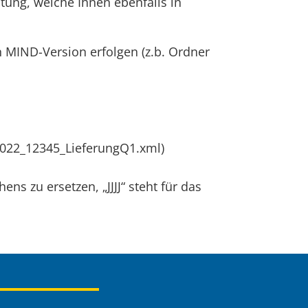
tung, welche Ihnen ebenfalls in
 MIND-Version erfolgen (z.b. Ordner
2022_12345_LieferungQ1.xml)
ns zu ersetzen, „JJJJ“ steht für das