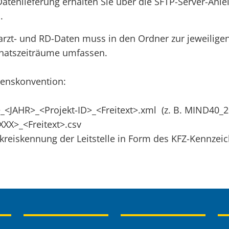
atenlieferung erhalten Sie über die SFTP-Server-Anlei
.
rzt- und RD-Daten muss in den Ordner zur jeweiligen
onatszeiträume umfassen.
menskonvention:
_<JAHR>_<Projekt-ID>_<Freitext>.xml (z. B. MIND40_
XXX>_<Freitext>.csv
dkreiskennung der Leitstelle in Form des KFZ-Kennzeiche