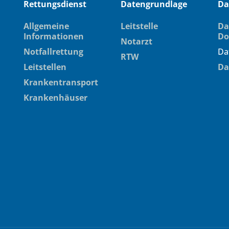
Rettungsdienst
Datengrundlage
Da
Allgemeine
Leitstelle
Da
Informationen
Do
Notarzt
Notfallrettung
Da
RTW
Leitstellen
Da
Krankentransport
Krankenhäuser