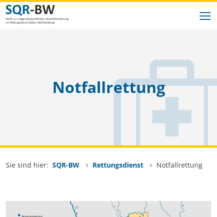
Zum Inhalt springen
SQR-BW
Indikatoren
Notfallrettung
Rettungsdienst
Datengrundlage
Datenaustausch
Sie sind hier:
SQR-BW
Rettungsdienst
Notfallrettung