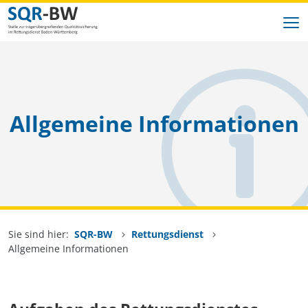
Zum Inhalt springen
SQR-BW
Allgemeine Informationen
Indikatoren
Rettungsdienst
Datengrundlage
Datenaustausch
Sie sind hier:
SQR-BW
Rettungsdienst
Allgemeine Informationen