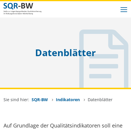
Zum Inhalt springen
SQR-BW
Indikatoren
Datenblätter
Rettungsdienst
Datengrundlage
Datenaustausch
Sie sind hier:
SQR-BW
Indikatoren
Datenblätter
Auf Grundlage der Qualitätsindikatoren soll eine